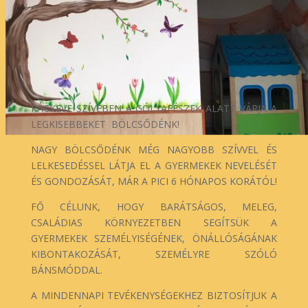
RÁCKEVE SZÍVÉBEN A GÓLYAFÉSZEK ALATT VÁRJA A
LEGKISEBBEKET BÖLCSŐDÉNK!
NAGY BÖLCSŐDÉNK MÉG NAGYOBB SZÍVVEL ÉS
LELKESEDÉSSEL LÁTJA EL A GYERMEKEK NEVELÉSÉT
ÉS GONDOZÁSÁT, MÁR A PICI 6 HÓNAPOS KORÁTÓL!
FŐ CÉLUNK, HOGY BARÁTSÁGOS, MELEG,
CSALÁDIAS KÖRNYEZETBEN SEGÍTSÜK A
GYERMEKEK SZEMÉLYISÉGÉNEK, ÖNÁLLÓSÁGÁNAK
KIBONTAKOZÁSÁT, SZEMÉLYRE SZÓLÓ
BÁNSMÓDDAL.
A MINDENNAPI TEVÉKENYSÉGEKHEZ BIZTOSÍTJUK A