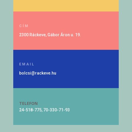
CÍM
2300 Ráckeve, Gábor Áron u. 19.
EMAIL
bolcsi@rackeve.hu
TELEFON
24-518-775, 70-330-71-93