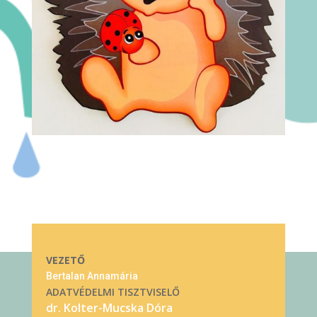
VEZETŐ
Bertalan Annamária
ADATVÉDELMI TISZTVISELŐ
dr. Kolter-Mucska Dóra