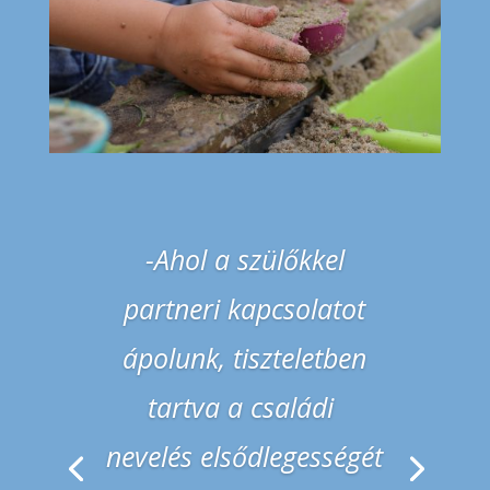
-Ahol a kisgyermekek
optimálisan fejlődnek,
szabadon
kibontakoztathatják