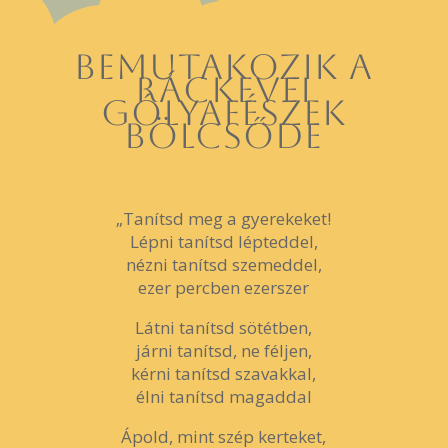
BEMUTAKOZIK A
RÁCKEVEI
GÓLYAFÉSZEK
BÖLCSŐDE
„Tanítsd meg a gyerekeket!
Lépni tanítsd lépteddel,
nézni tanítsd szemeddel,
ezer percben ezerszer
Látni tanítsd sötétben,
járni tanítsd, ne féljen,
kérni tanítsd szavakkal,
élni tanítsd magaddal
Ápold, mint szép kerteket,