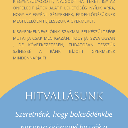
KIEGYENSÚLYOZOTT, NYUGODT HÁTTERET, ÍGY AZ
ÖNFELEDT JÁTÉK ALATT LEHETŐSÉG NYÍLIK ARRA,
HOGY AZ EGYÉNI IGÉNYEKNEK, ÉRDEKLŐDÉSÜKNEK
MEGFELELŐEN FEJLESSZÜK A GYERMEKET.
KISGYERMEKNEVELŐINK SZAKMAI FELKÉSZÜLTSÉGE
MUTATJA CSAK MEG IGAZÁN, HOGY JÁTSZVA UGYAN
, DE KÖVETKEZETESEN, TUDATOSAN TESSZÜK
SZÍNESSÉ A RÁNK BÍZOTT GYERMEKEK
MINDENNAPJAIT!
HITVALLÁSUNK
Szeretnénk, hogy bölcsődénkbe
naponta örömmel hozzák a